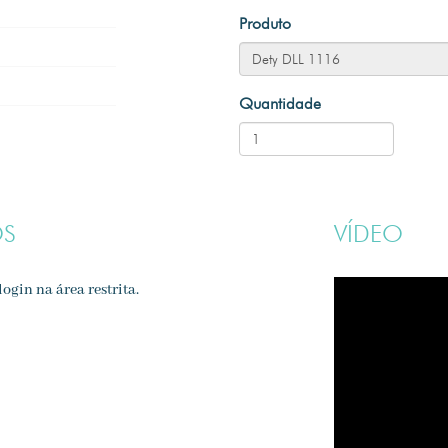
Produto
Quantidade
OS
VÍDEO
ogin na área restrita.