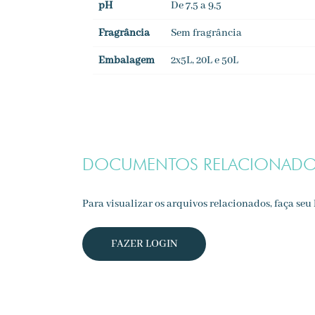
pH
De 7,5 a 9,5
Fragrância
Sem fragrância
Embalagem
2x5L, 20L e 50L
DOCUMENTOS RELACIONAD
Para visualizar os arquivos relacionados, faça seu l
FAZER LOGIN