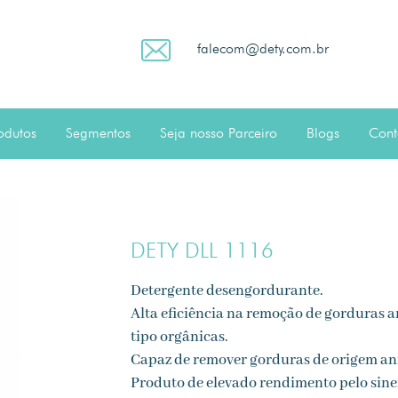
falecom@dety.com.br
odutos
Segmentos
Seja nosso Parceiro
Blogs
Cont
DETY DLL 1116
Detergente desengordurante.
Alta eficiência na remoção de gorduras an
tipo orgânicas.
Capaz de remover gorduras de origem an
Produto de elevado rendimento pelo sin